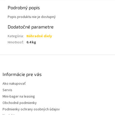
Podrobný popis
Popis produktu nie je dostupný
Dodatočné parametre
Kategória
:
Náhradné diely
Hmotnosť
:
0.4 kg
Z
á
p
ä
Informácie pre vás
t
Ako nakupovať
i
Servis
e
Mini-bager na leasing
Obchodné podmienky
Podmienky ochrany osobných údajov