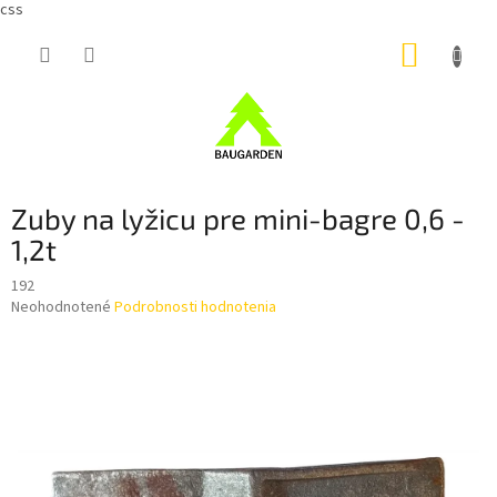
css
Prejsť
NÁKUP
na
obsah
KOŠÍK
Zuby na lyžicu pre mini-bagre 0,6 -
1,2t
192
Priemerné
Neohodnotené
Podrobnosti hodnotenia
hodnotenie
produktu
je
0,0
z
5
hviezdičiek.