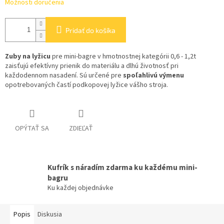
Možnosti doručenia
Pridať do košíka
Zuby na lyžicu
pre mini-bagre v hmotnostnej kategórii 0,6 - 1,2t
zaisťujú efektívny prienik do materiálu a dlhú životnosť pri
každodennom nasadení. Sú určené pre
spoľahlivú výmenu
opotrebovaných častí podkopovej lyžice vášho stroja.
OPÝTAŤ SA
ZDIEĽAŤ
Kufrík s náradím zdarma ku každému mini-
bagru
Ku každej objednávke
Popis
Diskusia