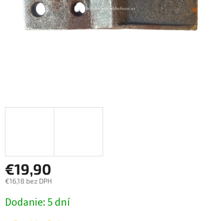
€19,90
€16,18 bez DPH
Jednotková
Dodanie: 5 dní
cena: