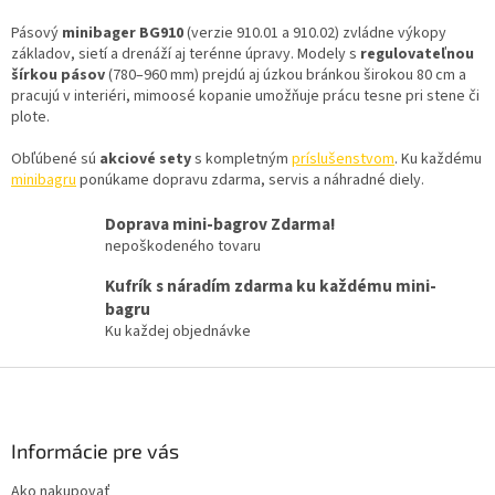
v
l
Pásový
minibager BG910
(verzie 910.01 a 910.02) zvládne výkopy
á
základov, sietí a drenáží aj terénne úpravy. Modely s
regulovateľnou
d
šírkou pásov
(780–960 mm) prejdú aj úzkou bránkou širokou 80 cm a
a
pracujú v interiéri, mimoosé kopanie umožňuje prácu tesne pri stene či
c
plote.
i
e
Obľúbené sú
akciové sety
s kompletným
príslušenstvom
. Ku každému
p
minibagru
ponúkame dopravu zdarma, servis a náhradné diely.
r
v
Doprava mini-bagrov Zdarma!
k
nepoškodeného tovaru
y
v
Kufrík s náradím zdarma ku každému mini-
ý
bagru
p
Ku každej objednávke
i
s
Z
u
á
p
ä
Informácie pre vás
t
Ako nakupovať