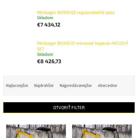
Minibager BG910.02 regulovateľné pásy
Skladom
€7 434,12
Minibager BG910.01 mimoosé kopanie AKCIOVÝ
SET
Skladom
€8 426,73
R
a
Najlacnejšie
Najdrahšie
Najpredávanejšie
Abecedne
d
e
n
OTVORIŤ FILTER
i
e
V
p
ý
r
p