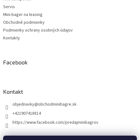
i
Servis
e
Mini-bager na leasing
Obchodné podmienky
Podmienky ochrany osobných údajov
Kontakty
Facebook
Kontakt
objednavky
@
obchodminibagre.sk
+421907418814
https://www.facebook.com/predajminibagrov