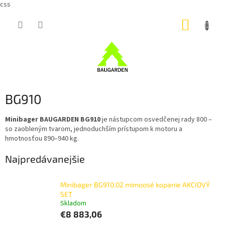
css
Prejsť
NÁKUP
na
obsah
KOŠÍK
BG910
Minibager BAUGARDEN BG910
je nástupcom osvedčenej rady 800 –
so zaobleným tvarom, jednoduchším prístupom k motoru a
hmotnosťou 890–940 kg.
Najpredávanejšie
Minibager BG910.02 mimoosé kopanie AKCIOVÝ
SET
Skladom
€8 883,06