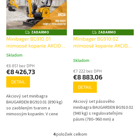
ZADARMO
ZADARMO
Z
Z
A
A
Minibager BG910.01
Minibager BG910.02
D
D
mimoosé kopanie AKCIOVÝ
mimoosé kopanie AKCIOVÝ
A
A
R
R
SET
SET
M
M
Skladom
Priemerné
O
O
Skladom
hodnotenie
€6 851 bez DPH
produktu
€8 426,73
€7 222 bez DPH
je
€8 883,06
5,0
DETAIL
z
DETAIL
5
Akciový set minibagra
hviezdičiek.
Akciový set pásového
BAUGARDEN BG910.01 (890 kg)
minibagra BAUGARDEN BG910.02
so zaobleným tvarom a
(940 kg) s regulovateľnými
mimoosým kopaním. V cene
pásmi (780–960 mm) a
lyžice 200/380/800 mm,
mimoosým kopaním. V cene
rýchloupínák, kliešte
lyžice 200/380/800 mm,
4
položiek celkom
O
rýchloupínák, kliešte