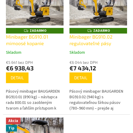
o
i
d
s
u
p
k
r
t
o
ZADARMO
ZADARMO
Z
Z
o
A
A
d
Minibager BG910.01
Minibager BG910.02
D
D
v
u
mimoosé kopanie
regulovateľné pásy
A
A
R
R
k
M
M
Skladom
Skladom
Priemerné
Priemerné
t
O
O
hodnotenie
hodnotenie
o
€5 641 bez DPH
€6 044 bez DPH
produktu
produktu
€6 938,43
€7 434,12
v
je
je
5,0
5,0
DETAIL
DETAIL
z
z
5
5
Pásový minibager BAUGARDEN
Pásový minibager BAUGARDEN
hviezdičiek.
hviezdičiek.
BG910.01 (890 kg) – nástupca
BG910.02 (940 kg) s
radu 800.01 so zaobleným
regulovateľnou šírkou pásov
tvarom a ľahším prístupom k
(780–960 mm) – prejde aj
motoru. Kompaktný, s
bránkou širokou 80 cm.
mimoosým kopaním; vhodný
Zaoblený tvar, mimoosé
Akcia
pre kutilov aj...
kopanie a ľahký prístup k
Tip
motoru.