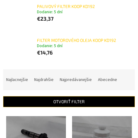
PALIVOVÝ FILTER KOOP KD192
Dodanie: 5 dní
€23,37
FILTER MOTOROVÉHO OLEJA KOOP KD192
Dodanie: 5 dní
€14,76
R
a
Najlacnejšie
Najdrahšie
Najpredávanejšie
Abecedne
d
e
n
OTVORIŤ FILTER
i
e
V
p
ý
r
p
o
i