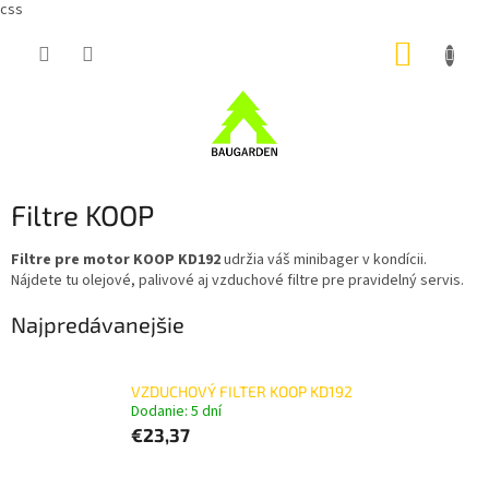
css
Prejsť
NÁKUP
na
obsah
KOŠÍK
Filtre KOOP
Filtre pre motor KOOP KD192
udržia váš minibager v kondícii.
Nájdete tu olejové, palivové aj vzduchové filtre pre pravidelný servis.
Najpredávanejšie
VZDUCHOVÝ FILTER KOOP KD192
Dodanie: 5 dní
€23,37