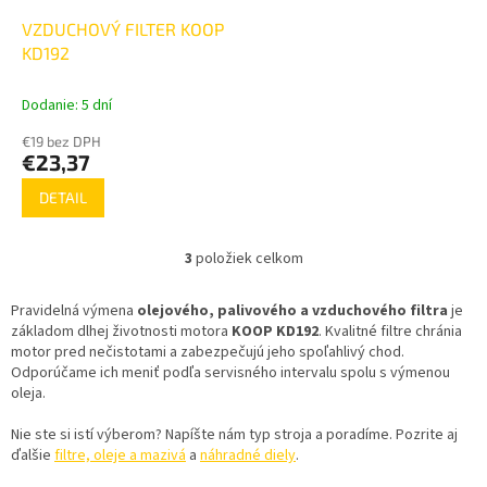
VZDUCHOVÝ FILTER KOOP
KD192
Dodanie: 5 dní
€19 bez DPH
€23,37
DETAIL
3
položiek celkom
O
v
l
Pravidelná výmena
olejového, palivového a vzduchového filtra
je
á
základom dlhej životnosti motora
KOOP KD192
. Kvalitné filtre chránia
d
motor pred nečistotami a zabezpečujú jeho spoľahlivý chod.
a
Odporúčame ich meniť podľa servisného intervalu spolu s výmenou
c
oleja.
i
e
Nie ste si istí výberom? Napíšte nám typ stroja a poradíme. Pozrite aj
p
ďalšie
filtre, oleje a mazivá
a
náhradné diely
.
r