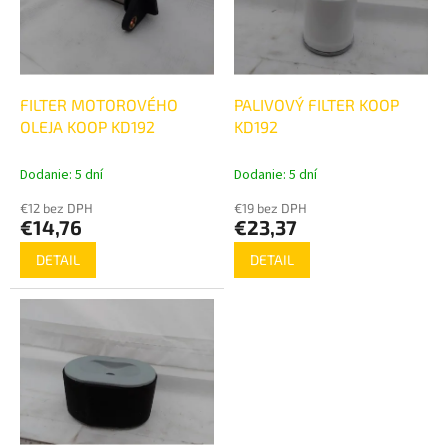
d
s
u
p
k
r
t
o
o
d
FILTER MOTOROVÉHO
PALIVOVÝ FILTER KOOP
v
u
OLEJA KOOP KD192
KD192
k
t
Dodanie: 5 dní
Dodanie: 5 dní
o
€12 bez DPH
€19 bez DPH
v
€14,76
€23,37
DETAIL
DETAIL