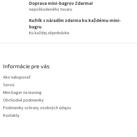
v
Doprava mini-bagrov Zdarma!
k
nepoškodeného tovaru
y
v
Kufrík s náradím zdarma ku každému mini-
ý
bagru
p
Ku každej objednávke
i
s
Z
u
á
p
ä
Informácie pre vás
t
Ako nakupovať
i
Servis
e
Mini-bager na leasing
Obchodné podmienky
Podmienky ochrany osobných údajov
Kontakty