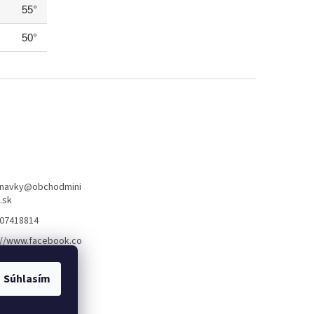
55°
50°
navky
@
obchodmini
.sk
07418814
://www.facebook.co
dajminibagrov
Súhlasím