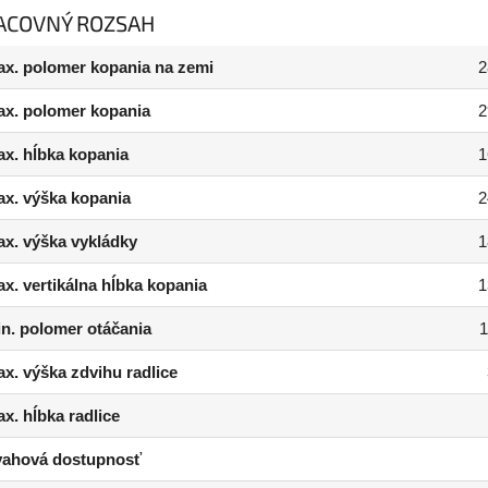
ACOVNÝ ROZSAH
x. polomer kopania na zemi
2
x. polomer kopania
2
x. hĺbka kopania
1
x. výška kopania
2
x. výška vykládky
1
x. vertikálna hĺbka kopania
1
n. polomer otáčania
x. výška zdvihu radlice
x. hĺbka radlice
vahová dostupnosť