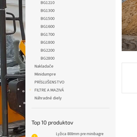
BG1210
BG1300
BG1500
BG1600
BG1700
BG1800
BG2200
BG2800
Nakladače
Minidumpre
PRÍSLUŠENSTVO
FILTRE A MAZIVÁ
Náhradné diely
Top 10 produktov
Lyžica 800mm pre minibagre