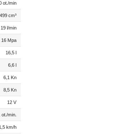
0 ot./min
499 cm³
19 l/min
16 Mpa
16,5 l
6,6 l
6,1 Kn
8,5 Kn
12 V
 ot./min.
1,5 km/h