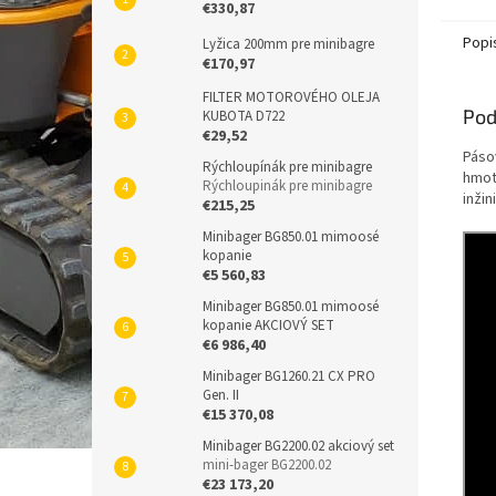
€330,87
Popi
Lyžica 200mm pre minibagre
€170,97
FILTER MOTOROVÉHO OLEJA
Pod
KUBOTA D722
€29,52
Páso
Rýchloupínák pre minibagre
hmot
Rýchloupinák pre minibagre
inžin
€215,25
Minibager BG850.01 mimoosé
kopanie
€5 560,83
Minibager BG850.01 mimoosé
kopanie AKCIOVÝ SET
€6 986,40
Minibager BG1260.21 CX PRO
Gen. II
€15 370,08
Minibager BG2200.02 akciový set
mini-bager BG2200.02
€23 173,20