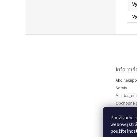
Vy
Vy
Z
á
p
ä
t
Informác
i
e
Ako nakupo
Servis
Mini-bager 
Obchodné 
Podmienky 
údajov
Používame s
webovej strá
Kontakty
použiteľnos