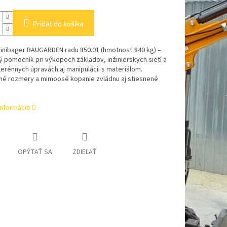
Pridať do košíka
inibager BAUGARDEN radu 850.01 (hmotnosť 840 kg) –
ý pomocník pri výkopoch základov, inžinierskych sietí a
terénnych úpravách aj manipulácii s materiálom.
é rozmery a mimoosé kopanie zvládnu aj stiesnené
informácie
OPÝTAŤ SA
ZDIEĽAŤ