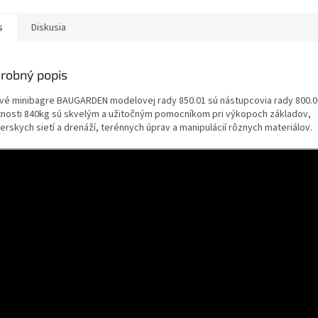
M
s
Diskusia
O
robný popis
vé minibagre BAUGARDEN modelovej rady 850.01 sú nástupcovia rady 800.0
nosti 840kg sú skvelým a užitočným pomocníkom pri výkopoch základov,
ierskych sietí a drenáží, terénnych úprav a manipulácií rôznych materiálov.