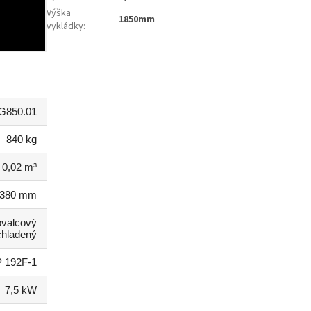
Výška
1850mm
vykládky
:
G850.01
840 kg
0,02 m³
380 mm
ovalcový
hladený
 192F-1
7,5 kW