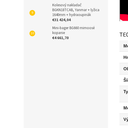
Kolesový nakladač
BGKN18TCAB, Yanmar + lyžica
1640mm + hydraoupinák
€31 424,04
Mini-bager BG660 mimoosé
kopanie
TE
€4 661,70
M
H
Ob
Ší
Ty
M
V