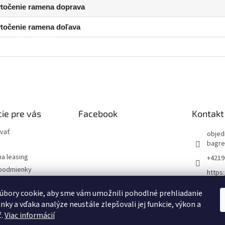
točenie ramena doprava
točenie ramena doľava
ie pre vás
Facebook
Kontakt
vať
objed
bagre
na leasing
+4219
podmienky
https
ochrany osobných
m/pre
úbory cookie, aby sme vám umožnili pohodlné prehliadanie
nky a vďaka analýze neustále zlepšovali jej funkcie, výkon a
ť.
Viac informácií