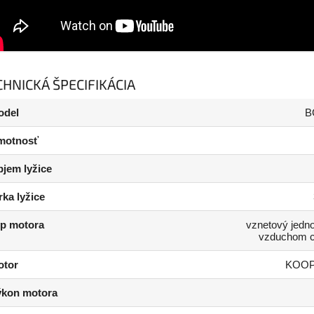
CHNICKÁ ŠPECIFIKÁCIA
odel
B
motnosť
jem lyžice
rka lyžice
p motora
vznetový jedn
vzduchom c
otor
KOOP
ýkon motora