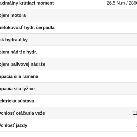
ximálny krútiaci moment
26,5 N.m / 286
bjem motora
ietokovosť hydr. čerpadla
ak hydrauliky
jem nádrže hydr.
jem palivovej nádrže
pacia sila ramena
pacia sila lyžice
ektrická sústava
chlosť otáčania veže
11
chlosť jazdy