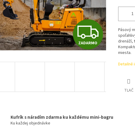
Z
Pásový m
spoľahliv
drenáží, 
ZADARMO
A
Kompaktn
miesta.
Detailné 
D
A
TLAČ
R
Kufrík s náradím zdarma ku každému mini-bagru
Ku každej objednávke