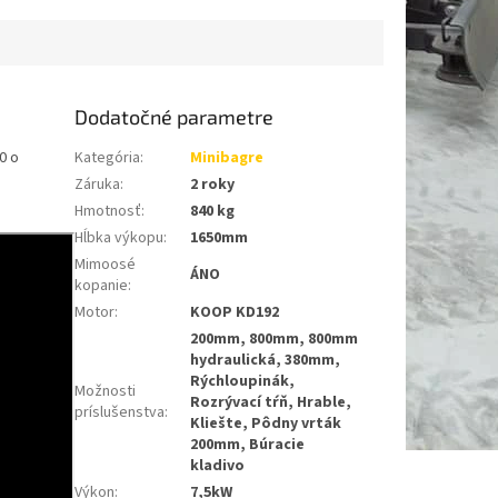
Dodatočné parametre
0 o
Kategória
:
Minibagre
Záruka
:
2 roky
Hmotnosť
:
840 kg
Hĺbka výkopu
:
1650mm
Mimoosé
ÁNO
kopanie
:
Motor
:
KOOP KD192
200mm, 800mm, 800mm
hydraulická, 380mm,
Rýchloupinák,
Možnosti
Rozrývací tŕň, Hrable,
príslušenstva
:
Kliešte, Pôdny vrták
200mm, Búracie
kladivo
Výkon
:
7,5kW