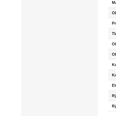
Ma
O
Pr
Tl
Ob
Ob
Ko
Ko
El
Rý
Rý