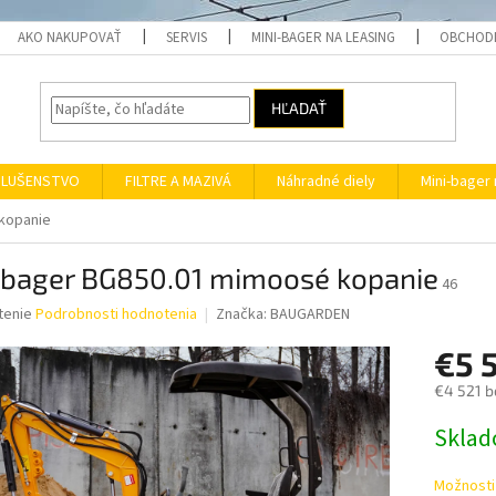
AKO NAKUPOVAŤ
SERVIS
MINI-BAGER NA LEASING
OBCHOD
HĽADAŤ
SLUŠENSTVO
FILTRE A MAZIVÁ
Náhradné diely
Mini-bager 
kopanie
ibager BG850.01 mimoosé kopanie
46
né
tenie
Podrobnosti hodnotenia
Značka:
BAUGARDEN
nie
€5 
u
€4 521 b
Jednotk
Skla
cena:
iek.
Možnosti