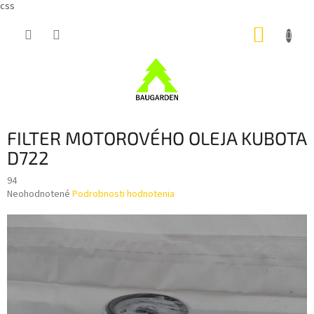
css
Prejsť
NÁKUP
na
obsah
KOŠÍK
FILTER MOTOROVÉHO OLEJA KUBOTA
D722
94
Priemerné
Neohodnotené
Podrobnosti hodnotenia
hodnotenie
produktu
je
0,0
z
5
hviezdičiek.