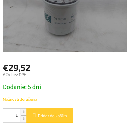
€29,52
€24 bez DPH
Jednotková
Dodanie: 5 dní
cena:
Možnosti doručenia
Pridať do košíka