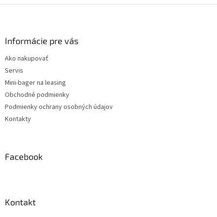
Z
á
p
ä
Informácie pre vás
t
Ako nakupovať
i
Servis
e
Mini-bager na leasing
Obchodné podmienky
Podmienky ochrany osobných údajov
Kontakty
Facebook
Kontakt