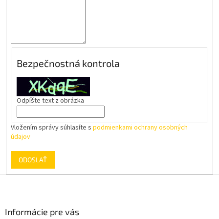
Bezpečnostná kontrola
Odpíšte text z obrázka
Vložením správy súhlasíte s
podmienkami ochrany osobných
údajov
ODOSLAŤ
Z
á
p
ä
Informácie pre vás