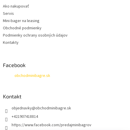
t
Ako nakupovať
i
Servis
e
Mini-bager na leasing
Obchodné podmienky
Podmienky ochrany osobných údajov
Kontakty
Facebook
obchodminibagre.sk
Kontakt
objednavky
@
obchodminibagre.sk
+421907418814
https://www.facebook.com/predajminibagrov