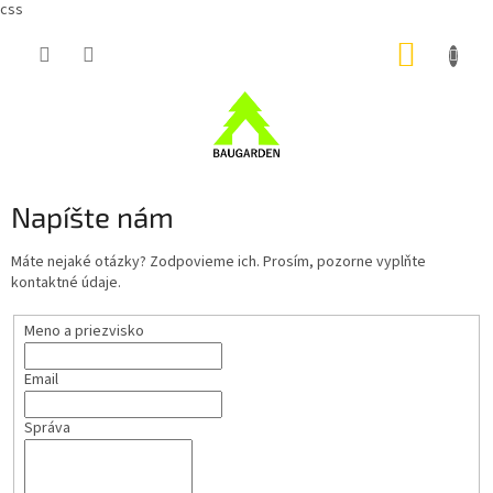
css
Prejsť
NÁKUP
na
obsah
KOŠÍK
Napíšte nám
Máte nejaké otázky? Zodpovieme ich. Prosím, pozorne vyplňte
kontaktné údaje.
Meno a priezvisko
Email
Správa